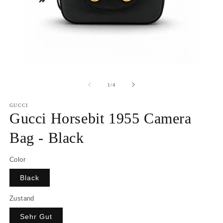
of
1
/
4
GUCCI
Gucci Horsebit 1955 Camera
Bag - Black
Color
Black
Zustand
Sehr Gut